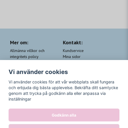
Mer om:
Kontakt:
Allmänna villkor och
Kundservice
integritets policy
Mina sidor
Cookie-policy
Om Beauty by People
QA
Trygga Leveranser &
Vi använder cookies
Kundklubb Beauty for you
Returer
Trygga Betalningar
Vi använder cookies för att vår webbplats skall fungera
och erbjuda dig bästa upplevelse. Bekräfta ditt samtycke
Följ oss
genom att trycka på godkänn alla eller anpassa via
inställningar
Instagram
Godkänn alla