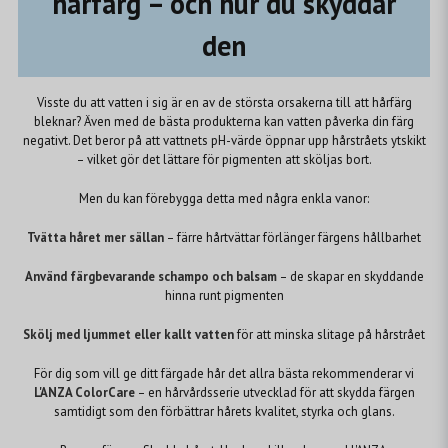
hårfärg – och hur du skyddar
den
Visste du att vatten i sig är en av de största orsakerna till att hårfärg
bleknar? Även med de bästa produkterna kan vatten påverka din färg
negativt. Det beror på att vattnets pH-värde öppnar upp hårstråets ytskikt
– vilket gör det lättare för pigmenten att sköljas bort.
Men du kan förebygga detta med några enkla vanor:
Tvätta håret mer sällan
– färre hårtvättar förlänger färgens hållbarhet
Använd färgbevarande schampo och balsam
– de skapar en skyddande
hinna runt pigmenten
Skölj med ljummet eller kallt vatten
för att minska slitage på hårstrået
För dig som vill ge ditt färgade hår det allra bästa rekommenderar vi
L'ANZA ColorCare
– en hårvårdsserie utvecklad för att skydda färgen
samtidigt som den förbättrar hårets kvalitet, styrka och glans.