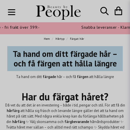
 frakt över 399:-
Snabba leveranser - Klarna sho
Hem
Hårtyp
Färgat hår
Ta hand om ditt färgade hår –
och få färgen att hålla längre
Ta hand om ditt
färgade
hår – och få
färgen
att hålla längre
Har du färgat håret?
Då vet du att det är en investering – både i tid, pengar och stil. För att få din
hårfärg
att hålla sig fräsch och levande längre gäller det att ta hand om
håret på rätt sätt. Med några enkla knep kan du förlänga hållbarheten på
din
hårfärg
✨ Välj skonsamma och
färgbevarande
hårvårdsprodukter ✨
Tvätta håret mer sällan – och alltid med rätt schampo ✨ Skydda håret vid