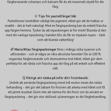
färgbevarande schampo och balsam får du ett maximalt skydd för din
färg.
💡
Tips för pastellfärgat hår:
Pastelltoner innehåller väldigt lite pigment, vilket gör att de tvättas ur
snabbt – det är helt naturligt. Med en färginpackning kan du enkelt fräscha
upp färgen hemma. Tycker du att inpackningen är för mörk? Blanda ut den
med din vanliga inpackning i handen tills du får en mjukare nyans – tänk
som att blanda vattenfärg!
🌈
Maria Nilas färginpackningar
finns i många olika nyanser och
utföranden – och är några av våra absoluta favoriter! De är 100 %
veganska, färgbevarande och skonsamma mot håret, vilket gör dem
perfekta för att vårda och fräscha upp din färg på ett enkelt och effektivt
sätt.
🗓️
Viktigt att tänka på inför ditt frisörbesök:
Undvik att använda färginpackning minst två veckor innan din nästa
behandling – det gör det lättare för frisören att arbeta med håret och få
ett jämnt resultat. Glöm inte att nämna för din frisör om du använt en
färginpackning – det gör stor skillnad i planeringen av din färgbehandling.