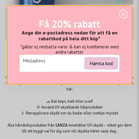
Skydda ditt färgade hår från
Få 20% rabatt
solen – bevara färgen längre
Ange din e-postadress nedan för att få en
rabattkod på hela ditt köp*
*gäller ej nedsatta varor & kan ej kombineras med
Visste du att solens UV-strålar kan bleka din hårfärg och försämra hårets
andra rabatter
kvalitet? Precis som huden påverkas även håret av solen – UV-strålarna
email
bryter ner pigmenten och torkar ut hårstrået. Ett uttorkat hår blir poröst,
Mejladress
Hämta kod
vilket gör att färgpigmenten lättare försvinner.
Genom att skydda håret från solen kan du bevara både färg och fukt – och
samtidigt minska risken för slitage. Det finns flera enkla sätt att skydda ditt
hår:
🧢 Bär keps, hatt eller scarf
🌞 Använd UV-skyddande hårprodukter
💧 Återapplicera skydd om du badar eller svettas mycket
Alla hårvårdsprodukter från
L’ANZA
innehåller UV-skydd – vilket gör dem
till ett tryggt val för dig som vill skydda håret varje dag.