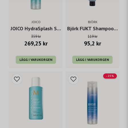
JOICO
BJÖRK
JOICO HydraSplash Shampoo 300 ml
Björk FUKT Shampoo 75 ml
359 kr
119 kr
269,25 kr
95,2 kr
LÄGG I VARUKORGEN
LÄGG I VARUKORGEN
- 25%