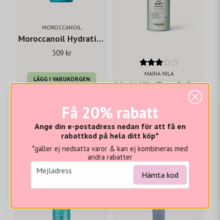
MOROCCANOIL
Moroccanoil Hydrating Shampoo 250 ml
309 kr
MARIA NILA
LÄGG I VARUKORGEN
Maria Nila True Soft Shampoo 100 ml
150 kr
Få 20% rabatt
LÄGG I VARUKORGEN
Ange din e-postadress nedan för att få en
rabattkod på hela ditt köp*
*gäller ej nedsatta varor & kan ej kombineras med
- 25%
-20%
andra rabatter
email
Mejladress
Hämta kod