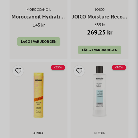
MOROCCANOIL
JOICO
Moroccanoil Hydrating Shampoo 70 ml
JOICO Moisture Recovery Shampoo 300 ml
145 kr
359 kr
269,25 kr
LÄGG I VARUKORGEN
LÄGG I VARUKORGEN
-25%
-30%
AMIKA:
NIOXIN