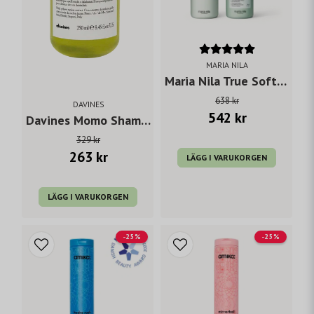
MARIA NILA
Maria Nila True Soft Shampoo 350 ml & Conditioner 300 ml
638 kr
DAVINES
542 kr
Davines Momo Shampoo 250 ml
329 kr
263 kr
LÄGG I VARUKORGEN
LÄGG I VARUKORGEN
-25%
-25%