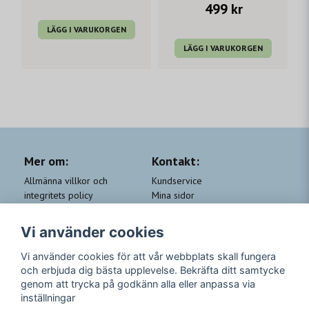
499 kr
LÄGG I VARUKORGEN
LÄGG I VARUKORGEN
Mer om:
Kontakt:
Allmänna villkor och
Kundservice
integritets policy
Mina sidor
Cookie-policy
Om Beauty by People
QA
Trygga Leveranser &
Vi använder cookies
Kundklubb Beauty for you
Returer
Trygga Betalningar
Vi använder cookies för att vår webbplats skall fungera
och erbjuda dig bästa upplevelse. Bekräfta ditt samtycke
Följ oss
genom att trycka på godkänn alla eller anpassa via
inställningar
Instagram