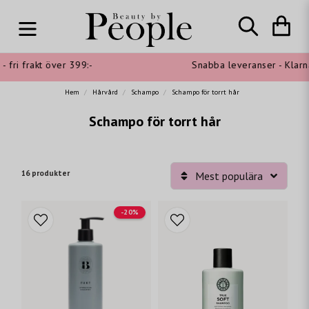
 frakt över 399:-
Snabba leveranser - Klarna sho
Hem
Hårvård
Schampo
Schampo för torrt hår
Schampo för torrt hår
16 produkter
Mest populära
-20%