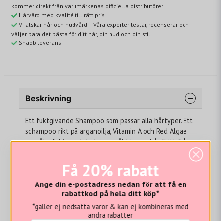
kommer direkt från varumärkenas officiella distributörer.
Hårvård med kvalité till rätt pris
Vi älskar hår och hudvård – Våra experter testar, recenserar och
väljer bara det bästa för ditt hår, din hud och din stil.
Snabb leverans
Beskrivning
Ett fuktgivande Shampoo som passar alla hårtyper. Ett
schampoo rikt på arganoilja, Vitamin A och Red Algae
som återfuktar och bekämpar åldring av hår. Fritt från
sulfat, fosfat & färgsäkert.
Få 20% rabatt
Appliceras i vått hår och massera försiktigt in i hela
håret och hårbotten. Det är en mycket koncentrerad
Ange din e-postadress nedan för att få en
formel som kräver mycket vatten för att det rika,
rabattkod på hela ditt köp*
lyxiga löddret ska aktiveras. Krama försiktigt ut
*gäller ej nedsatta varor & kan ej kombineras med
överflödigt vatten efter shampooneringen.
andra rabatter