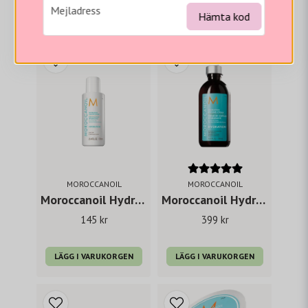
email
Mejladress
Hämta kod
Vi tror du hade gillat...
MOROCCANOIL
MOROCCANOIL
Moroccanoil Hydrating Conditioner 70 ml
Moroccanoil Hydrating Styling Cream 300 ml
145 kr
399 kr
LÄGG I VARUKORGEN
LÄGG I VARUKORGEN