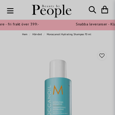
 - fri frakt över 399:-
Snabba leveranser - Klar
Hem
Hårvård
Moroccanoil Hydrating Shampoo 70 ml