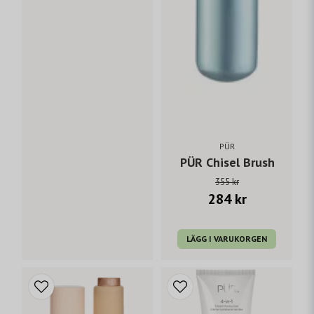
PÜR
PÜR Chisel Brush
355 kr
284 kr
LÄGG I VARUKORGEN