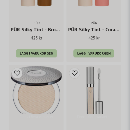
PÜR
PÜR
PÜR Silky Tint - Bronze Babe
PÜR Silky Tint - Coral Cosmo
425 kr
425 kr
LÄGG I VARUKORGEN
LÄGG I VARUKORGEN
Finns i flera varianter
Finns i flera varianter