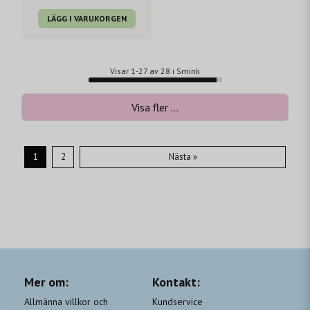
LÄGG I VARUKORGEN
Visar 1-27 av 28 i Smink
Visa fler ...
1
2
Nästa »
Mer om:
Kontakt:
Allmänna villkor och
Kundservice