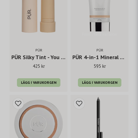
Finns i flera varianter
PÜR
PÜR
PÜR Silky Tint - You Go Pearl
PÜR 4-in-1 Mineral Tinted Moisturizer
425 kr
595 kr
LÄGG I VARUKORGEN
LÄGG I VARUKORGEN