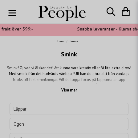
akt över 399:-
Snabba leveranser - Klarna shoppa
Hem
Smink
Smink
Smink! Oj vad vi älskar det! Att kunna vara kreativ eller få lite extra glow!
Med smink från det hudvårds vänliga PUR kan du göra allt från vardags
looks till fest sminkningar. Vill du lägga focus på läpparna är läpp
produkterna från Butter London ett MÅSTE!
Visa mer
Läppar
Ögon