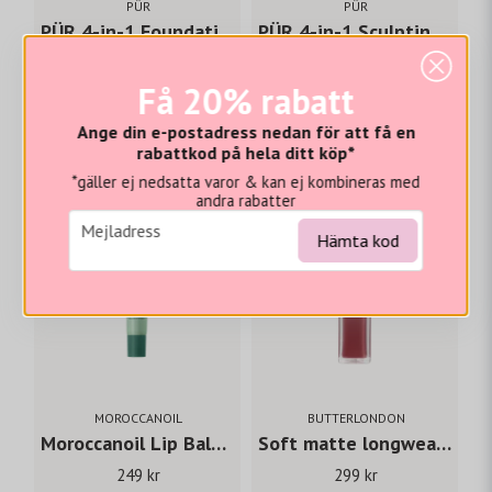
PÜR
PÜR
PÜR 4-in-1 Foundation Pressed Mineral Makeup Foundation
PÜR 4-in-1 Sculpting Concealer
465 kr
365 kr
Få 20% rabatt
LÄGG I VARUKORGEN
LÄGG I VARUKORGEN
Ange din e-postadress nedan för att få en
rabattkod på hela ditt köp*
*gäller ej nedsatta varor & kan ej kombineras med
andra rabatter
email
Mejladress
Hämta kod
MOROCCANOIL
BUTTERLONDON
Moroccanoil Lip Balm Moroccan Mint Tea
Soft matte longwear lipcream Frilly Knickers
249 kr
299 kr