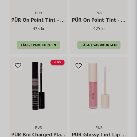
PÜR
PÜR
PÜR On Point Tint - Silk 3ml
PÜR On Point Tint - Satin 3ml
425 kr
425 kr
LÄGG I VARUKORGEN
LÄGG I VARUKORGEN
-20%
Finns i flera varianter
PÜR
PÜR
PÜR Bio Charged Plant-powered volumizing Mascara black 12,4 ml
PÜR Glossy Tint Lip plumping oil gloss - Strawberry sorbet 9.5 ml