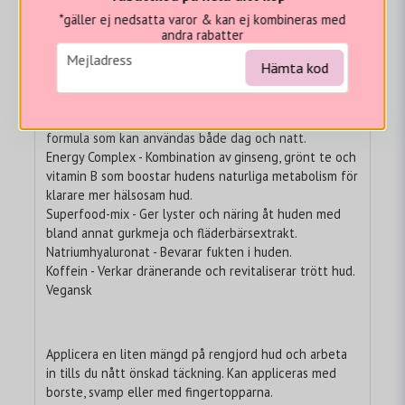
Täcker, korrigerar, ljusar upp och innehåller superfoods.
*gäller ej nedsatta varor & kan ej kombineras med
Dessutom! Här har du en concealer som är berikad med
andra rabatter
antioxidantrika ”superfood”-ingredienser, vilka ger
email
Mejladress
huden näring. och veganvänlig.
Hämta kod
Huvudingredienser:
Inkapslad retinol - Motverkar fina linjer och rynkor. Mild
formula som kan användas både dag och natt.
Energy Complex - Kombination av ginseng, grönt te och
vitamin B som boostar hudens naturliga metabolism för
klarare mer hälsosam hud.
Superfood-mix - Ger lyster och näring åt huden med
bland annat gurkmeja och fläderbärsextrakt.
Natriumhyaluronat - Bevarar fukten i huden.
Koffein - Verkar dränerande och revitaliserar trött hud.
Vegansk
Applicera en liten mängd på rengjord hud och arbeta
in tills du nått önskad täckning. Kan appliceras med
borste, svamp eller med fingertopparna.