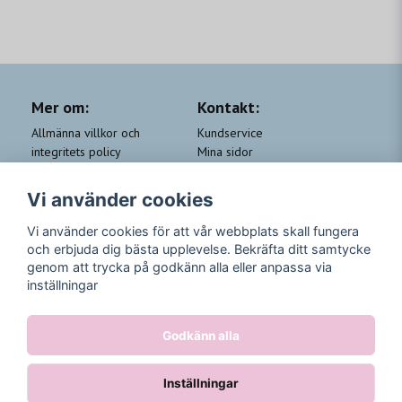
Mer om:
Kontakt:
Allmänna villkor och
Kundservice
integritets policy
Mina sidor
Cookie-policy
Om Beauty by People
QA
Trygga Leveranser &
Vi använder cookies
Kundklubb Beauty for you
Returer
Trygga Betalningar
Vi använder cookies för att vår webbplats skall fungera
och erbjuda dig bästa upplevelse. Bekräfta ditt samtycke
Följ oss
genom att trycka på godkänn alla eller anpassa via
inställningar
Instagram
Godkänn alla
Inställningar