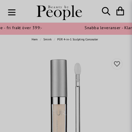
- fri frakt över 399:-
Snabba leveranser - Klarn
Hem
Smink
PÜR 4-in-1 Sculpting Concealer