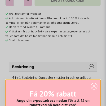
LÄGG I VARUKORGEN
-
+
Kvalitet framför kvantitet
Auktoriserad återförsäljare – Alla produkter är 100 % äkta och
kommer direkt från varumärkenas officiella distributörer.
Hårvård med kvalité till rätt pris
Vi älskar hår och hudvård – Våra experter testar, recenserar och
väljer bara det bästa för ditt hår, din hud och din stil.
Snabb leverans
Beskrivning
4-in-1 Sculptning Concealer smälter in och osynliggör
dina prickar, rodnader eller mörka ringar under ögonen.
Medium till full täckning och många olika nyanser gör
Få 20% rabatt
att det här är en produkt som passar alla. Enkel att
applicera med applikatorn.
Ange din e-postadress nedan för att få en
Fyra fördelar i en och samma produkt!
rabattkod på hela ditt köp*