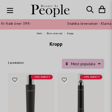
fri frakt över 399:-
Snabba leveranser - Klarna s
Hem
Brun utan sol
Kropp
Kropp
2 produkter
Mest populära
- 20% RABATT
- 20% RABATT