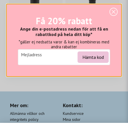
Få 20% rabatt
MARC INBANE
MARC INBANE
Marc Inbane Natural Tanning Mousse 150 ml
MARC INBANE tanning drops
Ange din e-postadress nedan för att få en
rabattkod på hela ditt köp*
519 kr
449 kr
415,2 kr
359,2 kr
*gäller ej nedsatta varor & kan ej kombineras med
andra rabatter
email
Mejladress
Hämta kod
LÄGG I VARUKORGEN
LÄGG I VARUKORGEN
Mer om:
Kontakt:
Allmänna villkor och
Kundservice
integritets policy
Mina sidor
Cookie-policy
Om Beauty by People