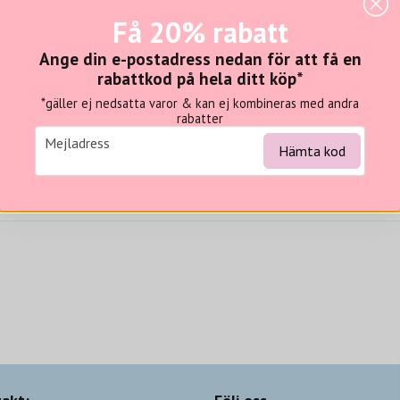
Få 20% rabatt
Ange din e-postadress nedan för att få en
Logga in
rabattkod på hela ditt köp*
*gäller ej nedsatta varor & kan ej kombineras med andra
rabatter
Registrera
email
Mejladress
Hämta kod
Glömt lösenord?