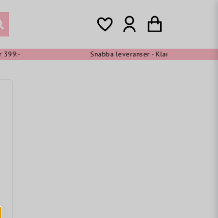
99:-
Snabba leveranser - Klarna shoppa nu, betal