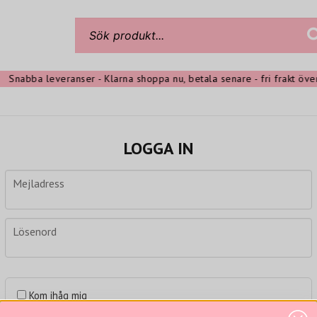
Snabba leveranser - Klarna shoppa nu, betala senare - fri frakt över 3
LOGGA IN
Mejladress
Mejladress
Lösenord
Lösenord
Kom ihåg mig