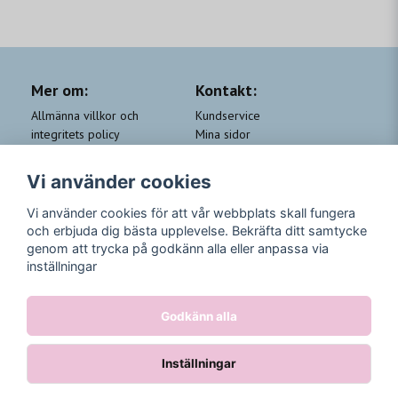
Mer om:
Kontakt:
Allmänna villkor och
Kundservice
integritets policy
Mina sidor
Cookie-policy
Om Beauty by People
QA
Trygga Leveranser &
Vi använder cookies
Kundklubb Beauty for you
Returer
Trygga Betalningar
Vi använder cookies för att vår webbplats skall fungera
och erbjuda dig bästa upplevelse. Bekräfta ditt samtycke
Följ oss
genom att trycka på godkänn alla eller anpassa via
inställningar
Instagram
Godkänn alla
Inställningar