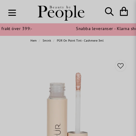
frakt över 399:-
Snabba leveranser - Klarna shop
Hem
Smink
PÜR On Point Tint - Cashmere 3ml