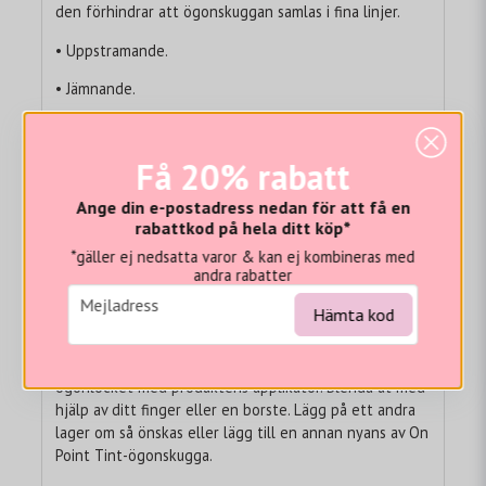
den förhindrar att ögonskuggan samlas i fina linjer.
• Uppstramande.
• Jämnande.
• Återfuktande.
Få 20% rabatt
• Mjukgörande.
Huvudingredienser: Peptider:
Ange din e-postadress nedan för att få en
rabattkod på hela ditt köp*
Återfuktar och bidrar till att ge huden en fylligare och
*gäller ej nedsatta varor & kan ej kombineras med
fastare look. Ceramider: Bevarar fukt balansen i huden
andra rabatter
och ökar återfuktningen för en friskare hud. Vitamin E:
email
Mejladress
Hämta kod
Hjälper till att mjukgöra och återfukta huden.
Användning:
Skaka väl och applicera direkt längs
ögonlocket med produktens applikator. Blenda ut med
hjälp av ditt finger eller en borste. Lägg på ett andra
lager om så önskas eller lägg till en annan nyans av On
Point Tint-ögonskugga.