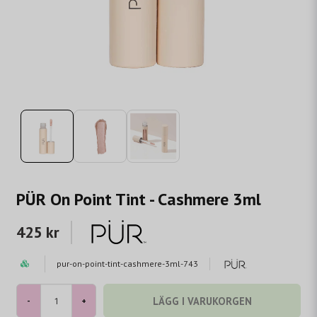
PÜR On Point Tint - Cashmere 3ml
425 kr
pur-on-point-tint-cashmere-3ml-743
LÄGG I VARUKORGEN
-
+