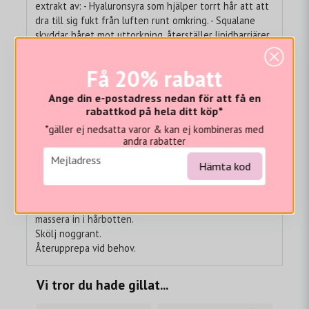
extrakt av: - Hyaluronsyra som hjälper torrt hår att att
dra till sig fukt från luften runt omkring. - Squalane
skyddar håret mot uttorkning, återställer lipidbarriärer
och hjälper till att förhindra fuktförlust samtidigt som
det återställer hårets smidighet. - Polyglutaminsyra
Få 20% rabatt
som främjar hårets förmåga att bibehålla fukt. - Biojäst
kokosnötvatten som innehåller olika elektrolyter,
Ange din e-postadress nedan för att få en
monolaurin, laurinsyra och växthormoner som tillför
rabattkod på hela ditt köp*
naturlig återfuktning till håret. - Blå/gröna alger som
*gäller ej nedsatta varor & kan ej kombineras med
tillför essentiella fettsyror, aminosyror, samt vitamin A
andra rabatter
och betakaroten. - Havtorn som är ett av världens mest
email
Mejladress
näringsrika bär för friskare hår och hårbotten.
Hämta kod
Användning:
Fördela en mindre mängd jämnt i fuktigt hår och
massera in i hårbotten.
Skölj noggrant.
Återupprepa vid behov.
Vi tror du hade gillat...