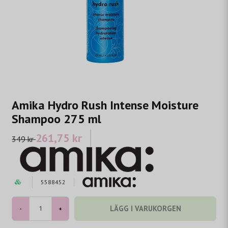
Amika Hydro Rush Intense Moisture
Shampoo 275 ml
261,75 kr
349 kr
5588452
LÄGG I VARUKORGEN
-
+