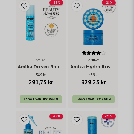
-25%
-25%
AMIKA:
AMIKA:
Amika Dream Routine Overnight Hydration Mask 100 ml
Amika Hydro Rush Intense Moisture Hair Mask 250 ml
389 kr
439 kr
291,75 kr
329,25 kr
LÄGG I VARUKORGEN
LÄGG I VARUKORGEN
-25%
-25%