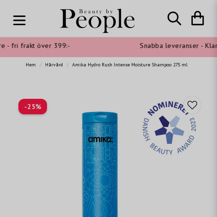
- fri frakt över 399:-
Snabba leveranser - Klarn
Hem
Hårvård
Amika Hydro Rush Intense Moisture Shampoo 275 ml
-
25
%