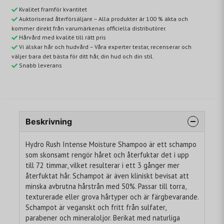
Kvalitet framför kvantitet
Auktoriserad återförsäljare – Alla produkter är 100 % äkta och
kommer direkt från varumärkenas officiella distributörer.
Hårvård med kvalité till rätt pris
Vi älskar hår och hudvård – Våra experter testar, recenserar och
väljer bara det bästa för ditt hår, din hud och din stil.
Snabb leverans
Beskrivning
Hydro Rush Intense Moisture Shampoo är ett schampo
som skonsamt rengör håret och återfuktar det i upp
till 72 timmar, vilket resulterar i ett 3 gånger mer
återfuktat hår. Schampot är även kliniskt bevisat att
minska avbrutna hårstrån med 50%. Passar till torra,
texturerade eller grova hårtyper och är färgbevarande.
Schampot är veganskt och fritt från sulfater,
parabener och mineraloljor. Berikat med naturliga