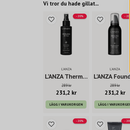
Vi tror du hade gillat...
- 20%
- 2
L'ANZA
L'ANZA
L'ANZA Thermal Defense
289 kr
289 kr
231,2 kr
231,2 kr
LÄGG I VARUKORGEN
LÄGG I VARUKORGE
- 20%
- 2