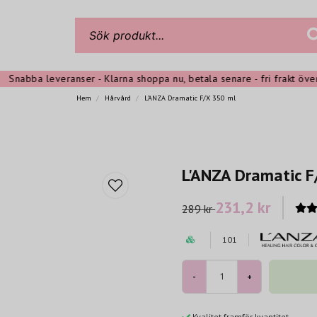
abba leveranser - Klarna shoppa nu, betala senare - fri frakt över 399
Hem
Hårvård
L'ANZA Dramatic F/X 350 ml
L'ANZA Dramatic F
231,2 kr
289 kr
101
-
+
Kvalitet framför kvantitet