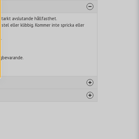
tarkt avslutande hållfasthet.
stel eller klibbig. Kommer inte spricka eller
.
rgbevarande.
 Dimethyl Ether Water (Aqua)
/Vinyl Neodecanoate Copolymer
e/Acrylates/Butylaminoethyl Methacrylate
olyzed Pea Protein Hydrolyzed Vegetable
ra Officinalis (Balsam Copaiba) Resin Chamomilla
caria) Extract Rosmarinus Officinalis (Rosemary)
untia Vulgaris Leaf Extract Dimethiconol
, rikligt innehåll. Frisyren håller
 Zinc Pca Manganese Pca Magnesium Pca