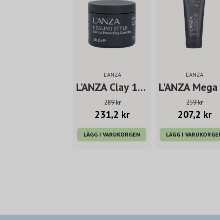
L'ANZA
L'ANZA
L’ANZA Clay 100 ml
289 kr
259 kr
231,2 kr
207,2 kr
LÄGG I VARUKORGEN
LÄGG I VARUKORGE