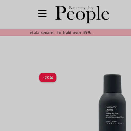
oppa nu, betala senare - fri frakt över 399:-
Sn
-
20
%