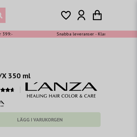
:-
Snabba leveranser - Klarna shoppa nu, betala 
/X 350 ml
LÄGG I VARUKORGEN