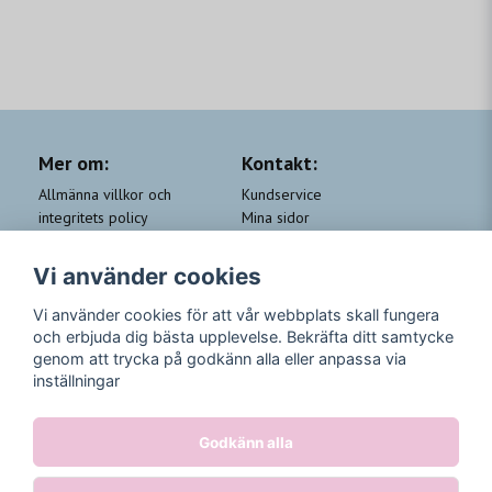
Mer om:
Kontakt:
Allmänna villkor och
Kundservice
integritets policy
Mina sidor
Cookie-policy
Om Beauty by People
QA
Trygga Leveranser &
Vi använder cookies
Kundklubb Beauty for you
Returer
Trygga Betalningar
Vi använder cookies för att vår webbplats skall fungera
och erbjuda dig bästa upplevelse. Bekräfta ditt samtycke
Följ oss
genom att trycka på godkänn alla eller anpassa via
inställningar
Instagram
Godkänn alla