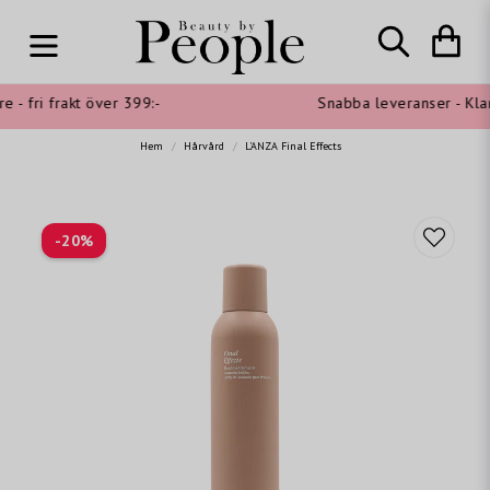
- fri frakt över 399:-
Snabba leveranser - Klarn
Hem
Hårvård
L'ANZA Final Effects
-
20
%