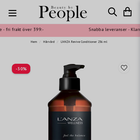
ri frakt över 399:-
Snabba leveranser - Klarna sh
Hem
Hårvård
L'ANZA Revive Conditioner 236 ml
-
30
%