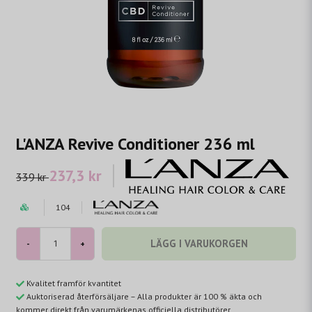
L'ANZA Revive Conditioner 236 ml
237,3 kr
339 kr
104
LÄGG I VARUKORGEN
-
+
Kvalitet framför kvantitet
Auktoriserad återförsäljare – Alla produkter är 100 % äkta och
kommer direkt från varumärkenas officiella distributörer.