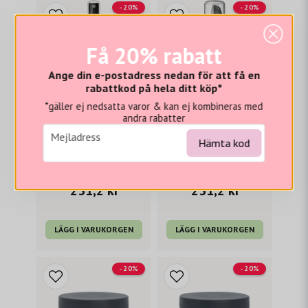
- 20%
- 20%
Få 20% rabatt
Ange din e-postadress nedan för att få en
rabattkod på hela ditt köp*
*gäller ej nedsatta varor & kan ej kombineras med
andra rabatter
email
Mejladress
L'ANZA
L'ANZA
Hämta kod
L'ANZA Thermal Defense
L'ANZA Foundation Mousse 150 ml
289 kr
289 kr
231,2 kr
231,2 kr
LÄGG I VARUKORGEN
LÄGG I VARUKORGEN
- 20%
- 20%