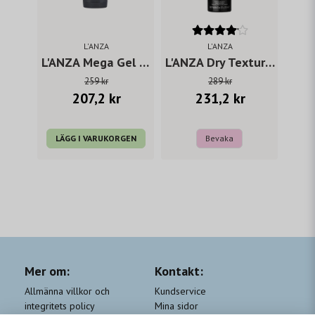
L'ANZA
L'ANZA
L'ANZA Mega Gel 200 ml
L'ANZA Dry Texture Spray 300 ml
259 kr
289 kr
207,2 kr
231,2 kr
LÄGG I VARUKORGEN
Bevaka
Mer om:
Kontakt:
Allmänna villkor och
Kundservice
integritets policy
Mina sidor