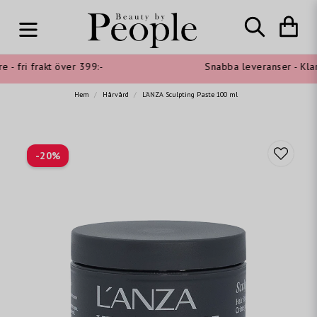
- fri frakt över 399:-
Snabba leveranser - Klarn
Hem
Hårvård
L'ANZA Sculpting Paste 100 ml
-
20
%