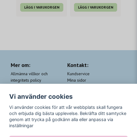
LÄGG I VARUKORGEN
LÄGG I VARUKORGEN
Mer om:
Kontakt:
Allmänna villkor och
Kundservice
integritets policy
Mina sidor
Cookie-policy
Om Beauty by People
QA
Trygga Leveranser &
Vi använder cookies
Kundklubb Beauty for you
Returer
Trygga Betalningar
Vi använder cookies för att vår webbplats skall fungera
och erbjuda dig bästa upplevelse. Bekräfta ditt samtycke
Följ oss
genom att trycka på godkänn alla eller anpassa via
inställningar
Instagram