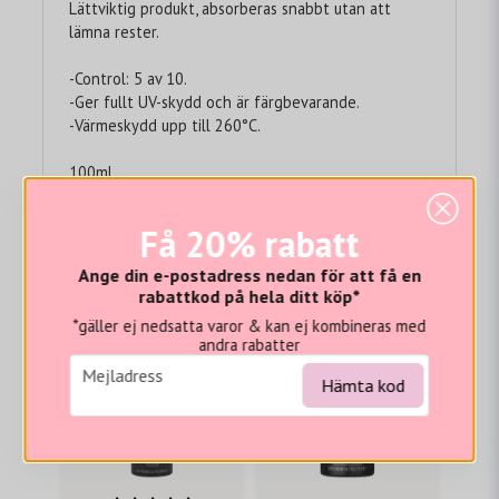
Lättviktig produkt, absorberas snabbt utan att
lämna rester.
-Control: 5 av 10.
-Ger fullt UV-skydd och är färgbevarande.
-Värmeskydd upp till 260°C.
100ml
Recensioner (1)
Få 20% rabatt
Vi tror du hade gillat...
Anne-charlotte
Ange din e-postadress nedan för att få en
för 2 år sedan
rabattkod på hela ditt köp*
- 20%
- 20%
*gäller ej nedsatta varor & kan ej kombineras med
andra rabatter
email
Mejladress
Hämta kod