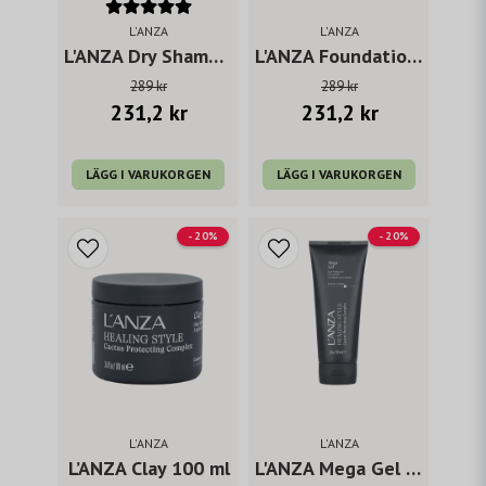
L'ANZA
L'ANZA
L'ANZA Dry Shampoo 242 ml
L'ANZA Foundation Mousse 150 ml
289 kr
289 kr
231,2 kr
231,2 kr
LÄGG I VARUKORGEN
LÄGG I VARUKORGEN
- 20%
- 20%
L'ANZA
L'ANZA
L’ANZA Clay 100 ml
L'ANZA Mega Gel 200 ml