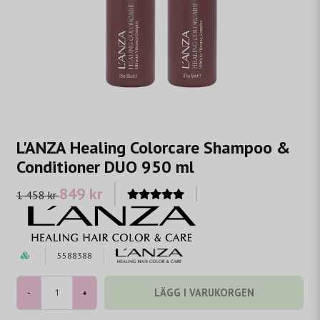
L'ANZA Healing Colorcare Shampoo &
Conditioner DUO 950 ml
849 kr
1 458 kr
5588388
LÄGG I VARUKORGEN
-
+