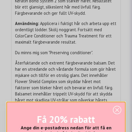
Keratin Bond System 2 som stärker håret. Resultatet
blir ett glansigt, silkeslent hår med livfull färg.
Färgbevarande och ger fullt UV-skydd.
Användning:
Applicera i fuktigt hår och arbeta upp ett
ordentligt lödder. Skölj noggrant. Fortsätt med
ColorCare Conditioner och Trauma Treatment för ett
maximalt färgbevarande resultat.
Du minns mig som "Preserving conditioner".
Återfuktande och extremt färgbevarande balsam. Det
har en utredande och vårdande formula som gör håret
mjukare och tillför en otrolig glans. Det innehåller
Flower Shield Complex som skyddar håret mot
faktorer som bleker håret och bevarar en livfull färg.
Balsamet innehåller trippelt UV-skydd för att skydda
håret mot skadliga UV-strålar som påverkar hårets
kvalitet och färg. Färgbevarande och ger fullt UV-
skydd.
Få 20% rabatt
Användning:
Applicera i fuktigt hår efter
Ange din e-postadress nedan för att få en
schamponering. Massera in i håret och låt verka 1-3