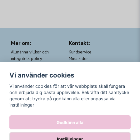
Mer om:
Kontakt:
Allmänna villkor och
Kundservice
integritets policy
Mina sidor
Cookie-policy
Om Beauty by People
QA
Trygga Leveranser &
Vi använder cookies
Kundklubb Beauty for you
Returer
Trygga Betalningar
Vi använder cookies för att vår webbplats skall fungera
och erbjuda dig bästa upplevelse. Bekräfta ditt samtycke
Följ oss
genom att trycka på godkänn alla eller anpassa via
inställningar
Instagram
Godkänn alla
Inställningar