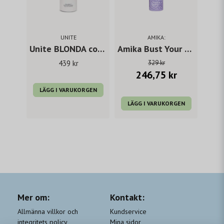
UNITE
AMIKA:
Unite BLONDA conditioner
Amika Bust Your Brass Cool Blonde Repair Shampoo 275 ml
439 kr
329 kr
246,75 kr
LÄGG I VARUKORGEN
LÄGG I VARUKORGEN
Mer om:
Kontakt:
Allmänna villkor och
Kundservice
integritets policy
Mina sidor