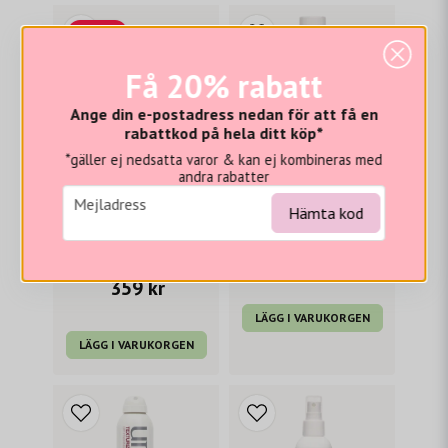
-22%
Få 20% rabatt
Ange din e-postadress nedan för att få en
rabattkod på hela ditt köp*
*gäller ej nedsatta varor & kan ej kombineras med
andra rabatter
email
Mejladress
Hämta kod
UNITE
UNITE
Unite BLONDA fix
Unite BOING defining curl cream 236 ml
459 kr
399 kr
359 kr
LÄGG I VARUKORGEN
LÄGG I VARUKORGEN