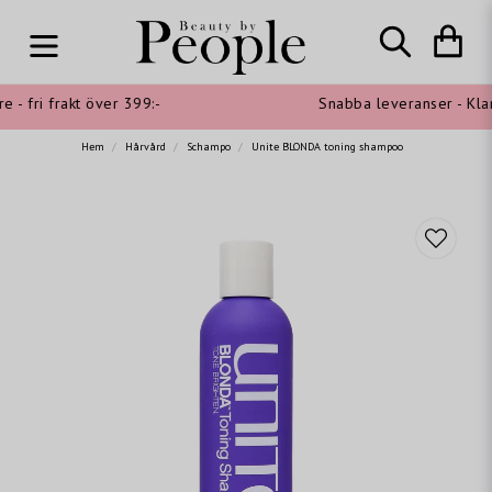
- fri frakt över 399:-
Snabba leveranser - Klarn
Hem
Hårvård
Schampo
Unite BLONDA toning shampoo