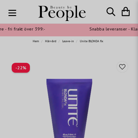
- fri frakt över 399:-
Snabba leveranser - Klarn
Hem
Hårvård
Leave-in
Unite BLONDA fix
-
22
%