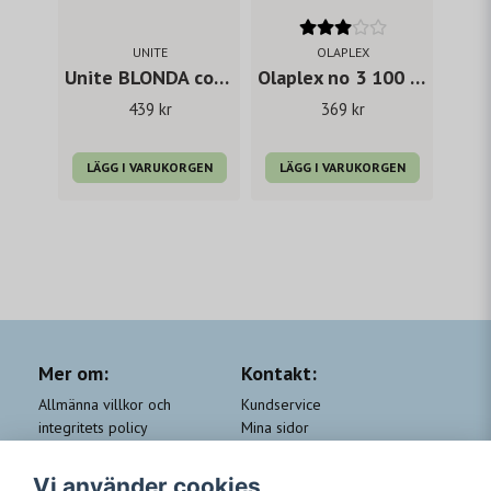
UNITE
OLAPLEX
Unite BLONDA conditioner
Olaplex no 3 100 ml
439 kr
369 kr
LÄGG I VARUKORGEN
LÄGG I VARUKORGEN
Mer om:
Kontakt:
Allmänna villkor och
Kundservice
integritets policy
Mina sidor
Cookie-policy
Om Beauty by People
QA
Trygga Leveranser &
Vi använder cookies