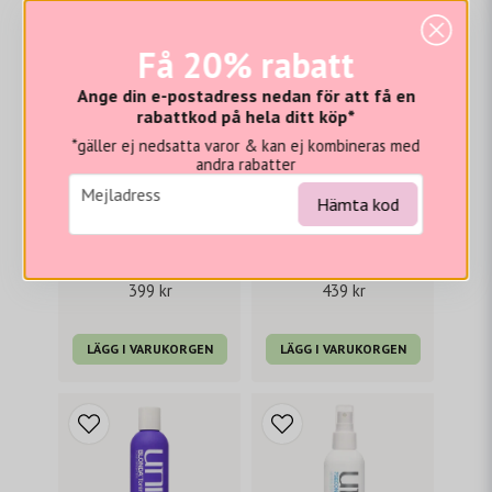
Få 20% rabatt
Ange din e-postadress nedan för att få en
rabattkod på hela ditt köp*
*gäller ej nedsatta varor & kan ej kombineras med
andra rabatter
email
Mejladress
Hämta kod
UNITE
UNITE
Unite BOING defining curl cream 236 ml
Unite TEXTURIZA spray 233 ml
399 kr
439 kr
LÄGG I VARUKORGEN
LÄGG I VARUKORGEN