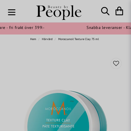
 - fri frakt över 399:-
Snabba leveranser - Klar
Hem
Hårvård
Moroccanoil Texture Clay 75 ml