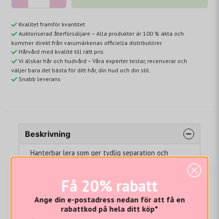
Kvalitet framför kvantitet
Auktoriserad återförsäljare – Alla produkter är 100 % äkta och
kommer direkt från varumärkenas officiella distributörer.
Hårvård med kvalité till rätt pris
Vi älskar hår och hudvård – Våra experter testar, recenserar och
väljer bara det bästa för ditt hår, din hud och din stil.
Snabb leverans
Beskrivning
Hanterbar lera som ger tydlig separation och
djärvare textur för naturlig look med matt finish
och stark stadga.
Få 20% rabatt
TIPS:
Blanda med ½ pumptryck av Moroccanoil
Ange din e-postadress nedan för att få en
Treatment. Blanda i händerna för att ändra finishen
rabattkod på hela ditt köp*
från matt till naturlig.