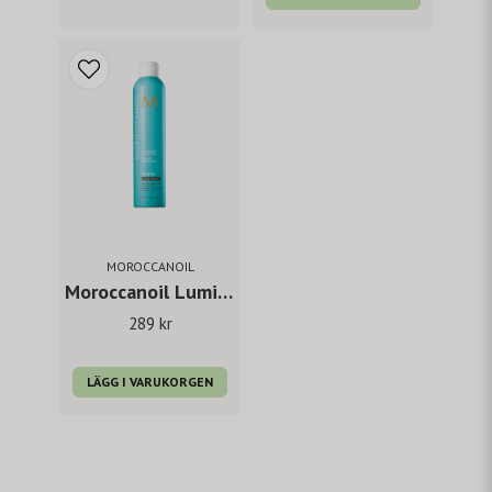
MOROCCANOIL
Moroccanoil Luminous Hairspray Extra Strong 330 ml
289 kr
LÄGG I VARUKORGEN