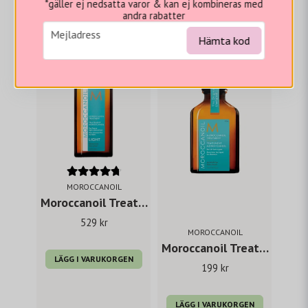
*gäller ej nedsatta varor & kan ej kombineras med
andra rabatter
Vi tror du hade gillat...
email
Mejladress
Hämta kod
MOROCCANOIL
Moroccanoil Treatment light For fine or light-colored hair 100 ml
529 kr
MOROCCANOIL
Moroccanoil Treatment 25 ml for all hair types
LÄGG I VARUKORGEN
199 kr
LÄGG I VARUKORGEN