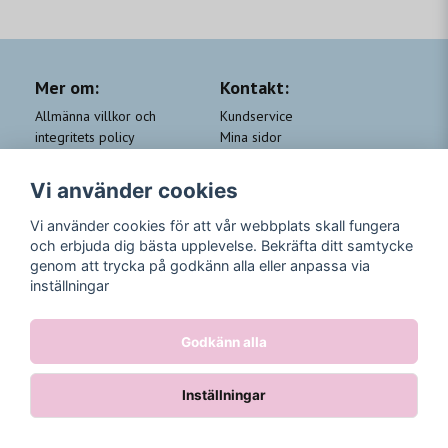
Mer om:
Kontakt:
Allmänna villkor och
Kundservice
integritets policy
Mina sidor
Cookie-policy
Om Beauty by People
QA
Trygga Leveranser &
Vi använder cookies
Kundklubb Beauty for you
Returer
Trygga Betalningar
Vi använder cookies för att vår webbplats skall fungera
och erbjuda dig bästa upplevelse. Bekräfta ditt samtycke
Följ oss
genom att trycka på godkänn alla eller anpassa via
inställningar
Instagram
Godkänn alla
Inställningar
Powered by Nyehandel AB