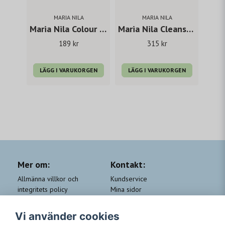
MARIA NILA
MARIA NILA
Maria Nila Colour Refresh Cool Cream 100 ml
Maria Nila Cleanse Exfoliating serum 150 ml
189 kr
315 kr
LÄGG I VARUKORGEN
LÄGG I VARUKORGEN
Mer om:
Kontakt:
Allmänna villkor och
Kundservice
integritets policy
Mina sidor
Cookie-policy
Om Beauty by People
QA
Trygga Leveranser &
Vi använder cookies
Kundklubb Beauty for you
Returer