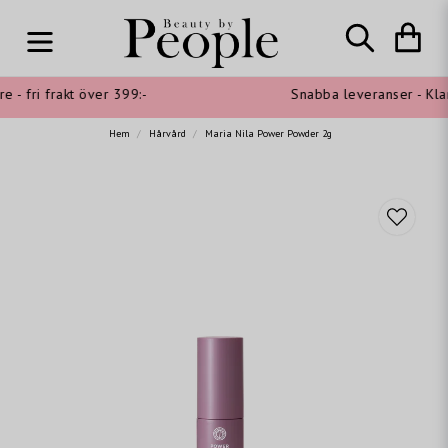
- fri frakt över 399:-
Snabba leveranser - Klarn
Hem
Hårvård
Maria Nila Power Powder 2g