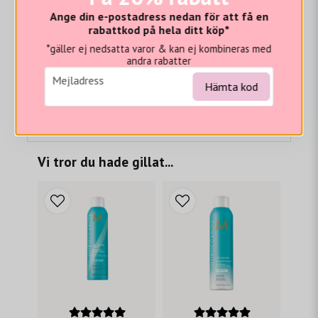
Blonde Perfecting Purple Conditioner innehåller
Ange din e-postadress nedan för att få en
ArganID™-teknik, som är positivt laddade mikrokapslar
rabattkod på hela ditt köp*
som attraheras av den negativt laddade hårfibern och
*gäller ej nedsatta varor & kan ej kombineras med
tillför arganoljans antioxidantkraft djupt in i cortex.
andra rabatter
email
Efter schamponering med Moroccanoil Blonde
Mejladress
Hämta kod
Perfecting Purple Shampoo, massera in i håret i 1–2
minuter. För förbättrad toning, låt verka i upp till 5
minuter. Skölj väl.
Vi tror du hade gillat...