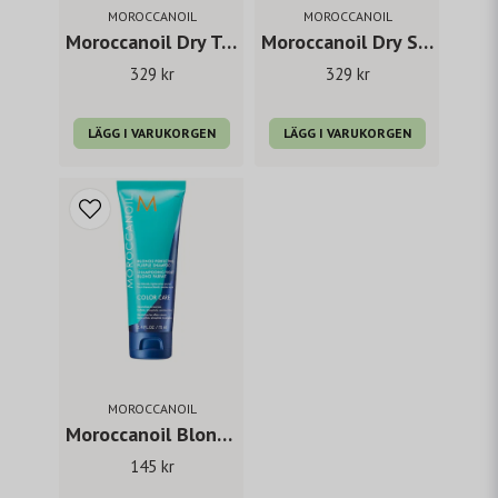
MOROCCANOIL
MOROCCANOIL
Moroccanoil Dry Texture Spray 205 ml
Moroccanoil Dry Shampoo Light Tones 217 ml
329 kr
329 kr
LÄGG I VARUKORGEN
LÄGG I VARUKORGEN
MOROCCANOIL
Moroccanoil Blonde Perfecting Purple Shampoo 70 ml
145 kr