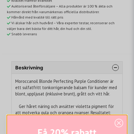
Kvalitet framför kvantitet
Auktoriserad återförsäljare – Alla produkter är 100 % äkta och
kommer direkt från varumärkenas officiella distributörer.
Hårvård med kvalité till rätt pris
Vi älskar hår och hudvård – Våra experter testar, recenserar och
väljer bara det bästa för ditt hår, din hud och din stil.
Snabb leverans
Beskrivning
Moroccanoil Blonde Perfecting Purple Conditioner är
ett sulfatfritt tonkorrigerande balsam för kunder med
blont, uppljusat (inklusive brunt), grått och vitt hår.
Ger håret näring och avsätter violetta pigment för
att motverka gula och orangea nyanser. Resultatet:
klarare, mer strålande färg som kapslas in för att
förhindra att färgen bleknar.
Få 20% rabatt