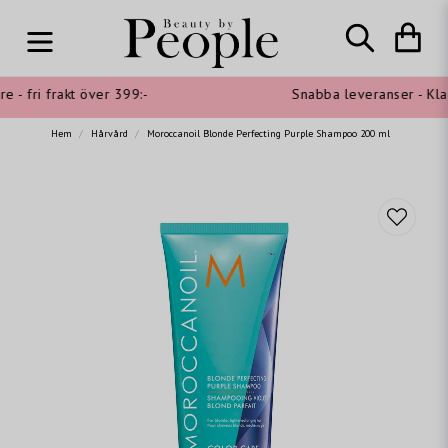
- fri frakt över 399:-
Snabba leveranser - Klarn
Hem
Hårvård
Moroccanoil Blonde Perfecting Purple Shampoo 200 ml