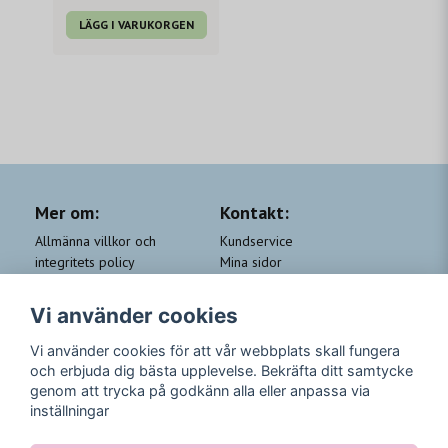
LÄGG I VARUKORGEN
Mer om:
Kontakt:
Allmänna villkor och
Kundservice
integritets policy
Mina sidor
Cookie-policy
Om Beauty by People
QA
Trygga Leveranser &
Vi använder cookies
Kundklubb Beauty for you
Returer
Trygga Betalningar
Vi använder cookies för att vår webbplats skall fungera
och erbjuda dig bästa upplevelse. Bekräfta ditt samtycke
Följ oss
genom att trycka på godkänn alla eller anpassa via
inställningar
Instagram