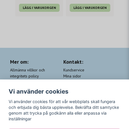
LÄGG I VARUKORGEN
LÄGG I VARUKORGEN
Mer om:
Kontakt:
Allmänna villkor och
Kundservice
integritets policy
Mina sidor
Cookie-policy
Om Beauty by People
QA
Trygga Leveranser &
Vi använder cookies
Kundklubb Beauty for you
Returer
Trygga Betalningar
Vi använder cookies för att vår webbplats skall fungera
och erbjuda dig bästa upplevelse. Bekräfta ditt samtycke
Följ oss
genom att trycka på godkänn alla eller anpassa via
inställningar
Instagram