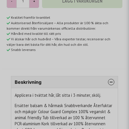
LÄGG I VARUKORGEN
-
+
Kvalitet framför kvantitet
Auktoriserad återförsäljare – Alla produkter är 100 % äkta och
kommer direkt från varumärkenas officiella distributörer.
Hårvård med kvalité till rätt pris
Vi älskar hår och hudvård – Våra experter testar, recenserar och
väljer bara det bästa för ditt hår, din hud och din stil.
Snabb leverans
Beskrivning
Applicera i tvättat hår, låt sitta i 3 minuter, skölj.
Ersätter balsam & hårmask Snabbverkande Återfuktar
och mjukgör Colour Guard Complex 100% veganskt &
animal friendly Tub tillverkad av 100 % återvunnet
PCR-aluminium Kork tillverkad av 100% återvunnen