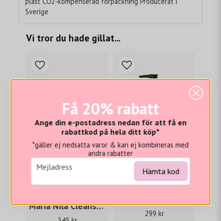
plast CO2-kompenserad förpackning Producerat i
Sverige
Vi tror du hade gillat...
Få 20% rabatt
Ange din e-postadress nedan för att få en
rabattkod på hela ditt köp*
*gäller ej nedsatta varor & kan ej kombineras med
andra rabatter
email
Mejladress
Hämta kod
MARIA NILA
MARIA NILA
Maria Nila Colour Refresh Cool Cream 300 ml
Maria Nila Cleanse Shampoo 350 ml
299 kr
345 kr