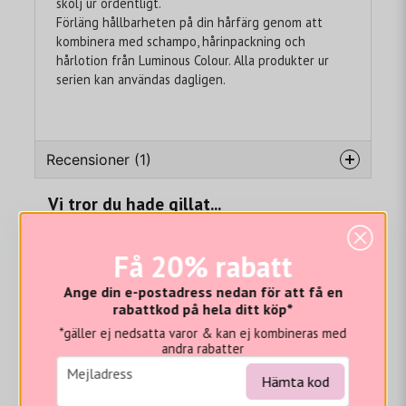
skölj ur ordentligt.
Förläng hållbarheten på din hårfärg genom att
kombinera med schampo, hårinpackning och
hårlotion från Luminous Colour. Alla produkter ur
serien kan användas dagligen.
Recensioner (1)
Vi tror du hade gillat...
Helen
för 1 år sedan
Få 20% rabatt
Ange din e-postadress nedan för att få en
rabattkod på hela ditt köp*
*gäller ej nedsatta varor & kan ej kombineras med
andra rabatter
email
Mejladress
Hämta kod