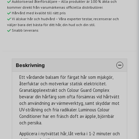
Auktoriserad återförsäljare – Alla produkter är 100 % äkta och
kommer direkt från varumärkenas officiella distributörer.
Hårvård med kvalité till rätt pris
Vi älskar hår och hudvård – Våra experter testar, recenserar och
väljer bara det bästa för ditt hår, din hud och din stil.
Snabb leverans
Beskrivning
Ett vårdande balsam för färgat hår som mjukgör,
återfuktar och motverkar statisk elektricitet.
Granatäppleextrakt och Colour Guard Complex
bevarar din hårfärg som ofta försämras vid hårtvätt
och användning av värmeverktyg, samt skyddar mot
UV-strålning och fria radikaler. Luminous Colour
Conditioner har en fräsch doft av äpple, björnbär
och persika.
Applicera i nytvättat hår, låt verka i 1-2 minuter och