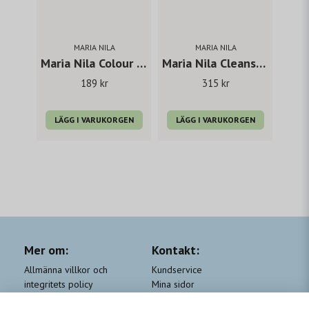
MARIA NILA
MARIA NILA
Maria Nila Colour Refresh Cool Cream 100 ml
Maria Nila Cleanse Exfoliating serum 150 ml
189 kr
315 kr
LÄGG I VARUKORGEN
LÄGG I VARUKORGEN
Mer om:
Kontakt:
Allmänna villkor och
Kundservice
integritets policy
Mina sidor
Cookie-policy
Om Beauty by People