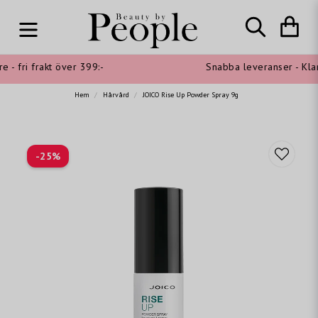
- fri frakt över 399:-
Snabba leveranser - Klarn
Hem
Hårvård
JOICO Rise Up Powder Spray 9g
-
25
%