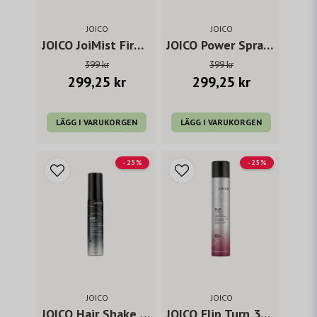
JOICO
JOICO
JOICO JoiMist Firm 350 ml
JOICO Power Spray 345 ml
399 kr
399 kr
299,25 kr
299,25 kr
LÄGG I VARUKORGEN
LÄGG I VARUKORGEN
- 25%
- 25%
JOICO
JOICO
JOICO Hair Shake 150 ml
JOICO Flip Turn 325 ml