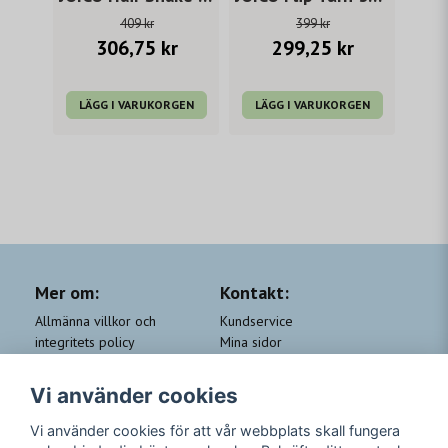
409 kr
399 kr
306,75 kr
299,25 kr
LÄGG I VARUKORGEN
LÄGG I VARUKORGEN
Mer om:
Kontakt:
Allmänna villkor och
Kundservice
integritets policy
Mina sidor
Cookie-policy
Om Beauty by People
QA
Trygga Leveranser &
Vi använder cookies
Kundklubb Beauty for you
Returer
Trygga Betalningar
Vi använder cookies för att vår webbplats skall fungera