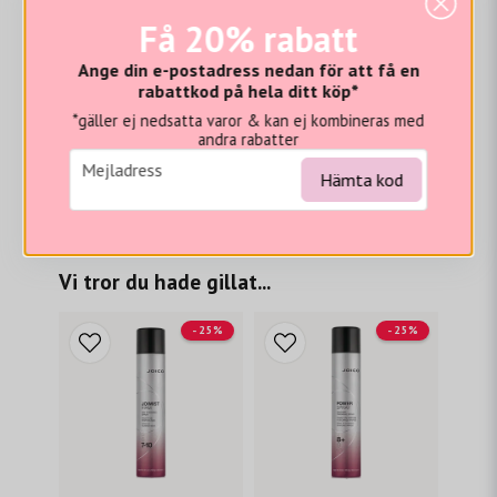
Få 20% rabatt
Skyddar mot föroreningar*
ANVÄNDNING:
Ange din e-postadress nedan för att få en
rabattkod på hela ditt köp*
Applicera direkt vid hårbotten och/eller genom
*gäller ej nedsatta varor & kan ej kombineras med
hela håret för omedelbar volym och lätt textur.
andra rabatter
Andas inte in.
email
Mejladress
Hämta kod
Undvik kontakt med ögon.
*Laboratorietestat med föroreningspartiklar.
Vi tror du hade gillat...
- 25%
- 25%