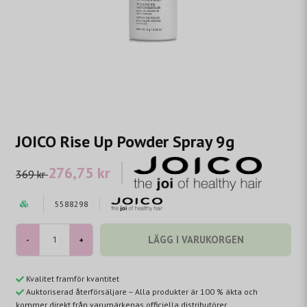
JOICO Rise Up Powder Spray 9g
276,75 kr
369 kr
5588298
LÄGG I VARUKORGEN
-
+
Kvalitet framför kvantitet
Auktoriserad återförsäljare – Alla produkter är 100 % äkta och
kommer direkt från varumärkenas officiella distributörer.