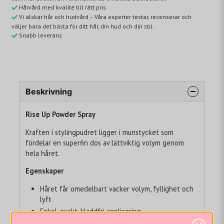
Hårvård med kvalité till rätt pris
Vi älskar hår och hudvård – Våra experter testar, recenserar och
väljer bara det bästa för ditt hår, din hud och din stil.
Snabb leverans
Beskrivning
Rise Up Powder Spray
Kraften i stylingpudret ligger i munstycket som
fördelar en superfin dos av lättviktig volym genom
hela håret.
Egenskaper
Håret får omedelbart vacker volym, fyllighet och
lyft
Enkel, exakt, kladdfri applicering
Långvarig, flexibel stadga