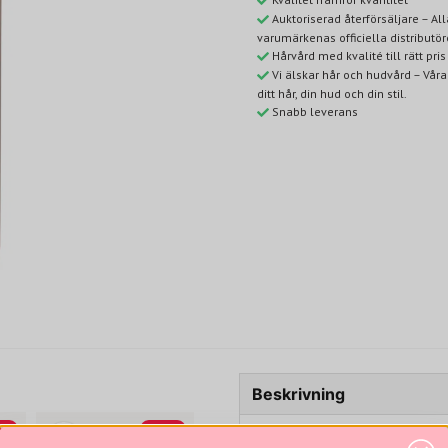
Auktoriserad återförsäljare – A
varumärkenas officiella distributör
Hårvård med kvalité till rätt pris
Vi älskar hår och hudvård – Våra
ditt hår, din hud och din stil.
Snabb leverans
Beskrivning
0%
-20%
Volymgivande schampo för tunt