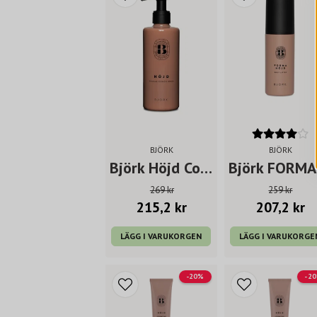
BJÖRK
BJÖRK
Björk Höjd Conditioner 250ml
269 kr
259 kr
215,2 kr
207,2 kr
LÄGG I VARUKORGEN
LÄGG I VARUKORGE
-20%
-2