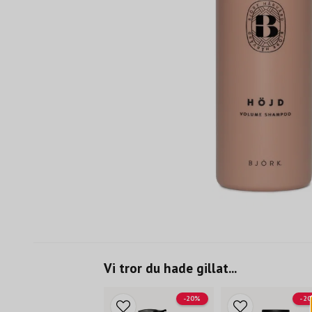
Vi tror du hade gillat...
-20%
-2