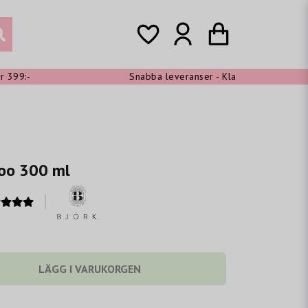
9:-
Snabba leveranser - Klarna shoppa nu, betala
oo 300 ml
LÄGG I VARUKORGEN