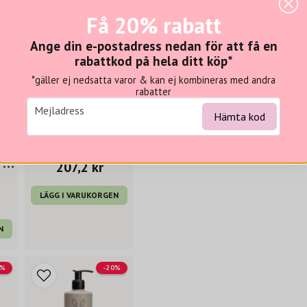
och björkextrakt som ger voly
Få 20% rabatt
struktur och har en lugnande
Ange din e-postadress nedan för att få en
• Volymgivande schampo
rabattkod på hela ditt köp*
• För tunt, fint och livlöst hår
• Vegansk och tillverkad i Sve
*gäller ej nedsatta varor & kan ej kombineras med andra
rabatter
Recensioner (1)
email
Mejladress
BJÖRK
Hämta kod
Björk FORMA HÖJD volume mousse
Eva
för 11 månader sedan
259 kr
Björk FORMA Höjd Root Lifter 150 ml
207,2 kr
LÄGG I VARUKORGEN
N
0%
-20%