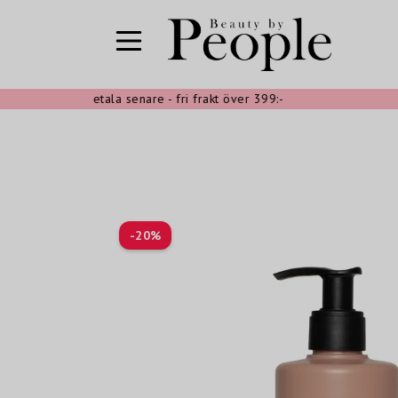
oppa nu, betala senare - fri frakt över 399:-
Sn
-
20
%