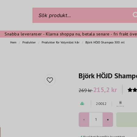
abba leveranser - Klarna shoppa nu, betala senare - fri frakt över 39
Hem
Produkter
Produkter för Volymlöst hår
Björk HÖJD Shampoo 300 ml
Björk HÖJD Shamp
215,2 kr
269 kr
20012
-
+
Kvalitet framför kvantitet