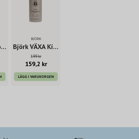
BJÖRK
Björk Höjd Conditioner 75ml
Björk VÄXA Kids Shampoo & Body Wash 300ml
199 kr
159,2 kr
N
LÄGG I VARUKORGEN