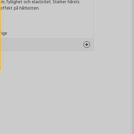
m, fyllighet och elasticitet. Stärker hårets
 effekt på hårbotten.
rige