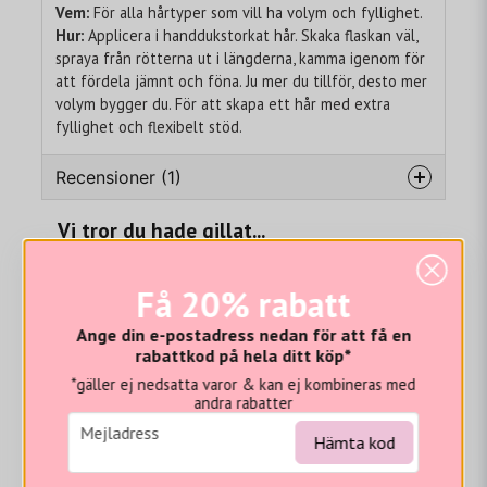
Vem:
För alla hårtyper som vill ha volym och fyllighet.
Hur:
Applicera i handdukstorkat hår. Skaka flaskan väl,
spraya från rötterna ut i längderna, kamma igenom för
att fördela jämnt och föna. Ju mer du tillför, desto mer
volym bygger du. För att skapa ett hår med extra
fyllighet och flexibelt stöd.
Recensioner (1)
Vi tror du hade gillat...
Ann-kristin
för 11 månader sedan
-20%
-20%
Få 20% rabatt
Ange din e-postadress nedan för att få en
rabattkod på hela ditt köp*
*gäller ej nedsatta varor & kan ej kombineras med
andra rabatter
email
Mejladress
Hämta kod