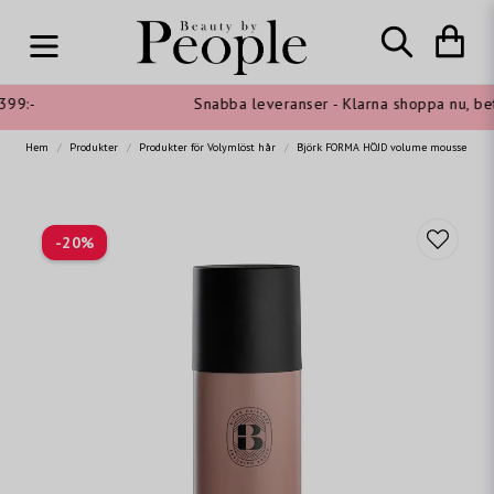
99:-
Snabba leveranser - Klarna shoppa nu, betal
Hem
Produkter
Produkter för Volymlöst hår
Björk FORMA HÖJD volume mousse
-
20
%