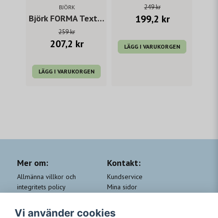
249 kr
BJÖRK
199,2 kr
Björk FORMA Textur 200 ml
259 kr
207,2 kr
LÄGG I VARUKORGEN
LÄGG I VARUKORGEN
Mer om:
Kontakt:
Allmänna villkor och
Kundservice
integritets policy
Mina sidor
Cookie-policy
Om Beauty by People
QA
Trygga Leveranser &
Vi använder cookies
Kundklubb Beauty for you
Returer