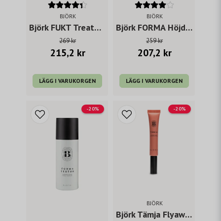
BJÖRK
BJÖRK
Björk FUKT Treatment 200 ml
Björk FORMA Höjd Root Lifter 150 ml
269 kr
259 kr
215,2 kr
207,2 kr
LÄGG I VARUKORGEN
LÄGG I VARUKORGEN
-20%
-20%
BJÖRK
Björk Tämja Flyaway tamer 20 ml