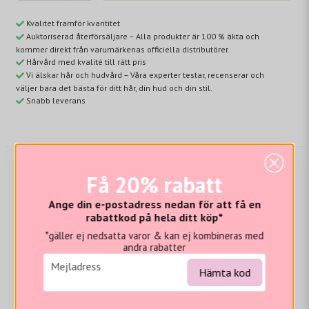
Kvalitet framför kvantitet
Auktoriserad återförsäljare – Alla produkter är 100 % äkta och
kommer direkt från varumärkenas officiella distributörer.
Hårvård med kvalité till rätt pris
Vi älskar hår och hudvård – Våra experter testar, recenserar och
väljer bara det bästa för ditt hår, din hud och din stil.
Snabb leverans
Få 20% rabatt
Beskrivning
Ange din e-postadress nedan för att få en
Alfalfa-extrakt
| Samma effekter som retinolför att
rabattkod på hela ditt köp*
minska utseendet på rynkor utan att irriterande
*gäller ej nedsatta varor & kan ej kombineras med
egenskaper.
andra rabatter
Havrekärnextrakt
| Hjälper till att lyfta och släta ut
email
Mejladress
hudens utseende.
Hämta kod
Glycerin
| Återfuktar och hjälper till att återställa
hudens fuktbarriär.