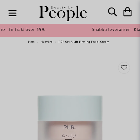
 - fri frakt över 399:-
Snabba leveranser - Klar
Hem
Hudvård
PÜR Get A Lift Firming Facial Cream