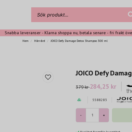
abba leveranser - Klarna shoppa nu, betala senare - fri frakt över 39
Hem
Hårvård
JOICO Defy Damage Detox Shampoo 300 ml
JOICO Defy Damag
284,25 kr
379 kr
5588283
-
+
Kvalitet framför kvantitet