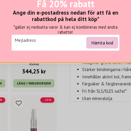
Få 20% rabatt
DEFY DAMAGE Detox Shampoo är
aktivt kol som effektivt tar bo
Ange din e-postadress nedan för att få en
att göra håret torrt och sträv
rabattkod på hela ditt köp*
hårets bindningar och förvandla
*gäller ej nedsatta varor & kan ej kombineras med andra
hår.
rabatter
email
Egenskaper
Mejladress
Hämta kod
JOICO
Tar bort spår av mineraler,
JOICO Defy Damage Conditioner 250 ml
JOICO Defy Damage Masque 150 ml
salter
Avlägsnar gröna toner i hå
459 kr
Stärker bindningarna i hår
344,25 kr
Innehåller aktivt kol, fram
N
LÄGG I VARUKORGEN
Färgsäker & färgbevarand
Fri från SLS/SLES sulfat*
Utan mineralolja
5%
- 25%