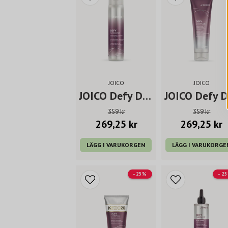
JOICO
JOICO
JOICO Defy Damage Shampoo 300 ml
359 kr
359 kr
269,25 kr
269,25 kr
LÄGG I VARUKORGEN
LÄGG I VARUKORGE
- 25%
- 2