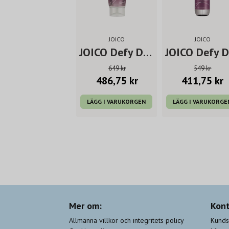
JOICO
JOICO
JOICO Defy Damage KBOND20 Power Masque 150 ml
J
649 kr
549 kr
486,75 kr
411,75 kr
LÄGG I VARUKORGEN
LÄGG I VARUKORGE
Mer om:
Kont
Allmänna villkor och integritets policy
Kunds