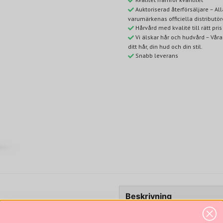
Auktoriserad återförsäljare – A
varumärkenas officiella distributör
Hårvård med kvalité till rätt pris
Vi älskar hår och hudvård – Våra
ditt hår, din hud och din stil.
Snabb leverans
Beskrivning
5%
- 25%
Detox Shampoo