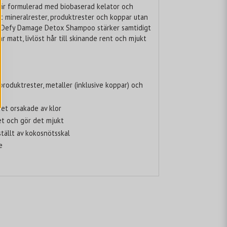
 formulerad med biobaserad kelator och
rt mineralrester, produktrester och koppar utan
t. Defy Damage Detox Shampoo stärker samtidigt
r matt, livlöst hår till skinande rent och mjukt
 produktrester, metaller (inklusive koppar) och
ret orsakade av klor
et och gör det mjukt
ställt av kokosnötsskal
e