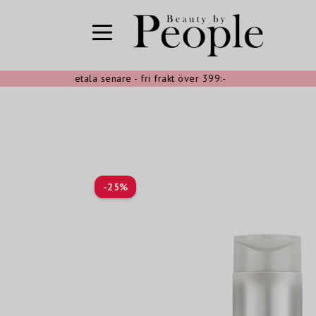
hoppa nu, betala senare - fri frakt över 399:-
Sn
-
25
%