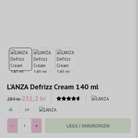
L'ANZA Defrizz Cream 140 ml
231,2 kr
289 kr
10
LÄGG I VARUKORGEN
-
+