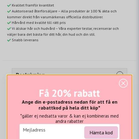
Kvalitet framför kvantitet
Auktoriserad återförsäljare – Alla produkter är 100 % äkta och
kommer direkt från varumärkenas officiella distributörer.
Hårvård med kvalité till rätt pris
Vi älskar hår och hudvård – Våra experter testar, recenserar och
väljer bara det bästa för ditt hår, din hud och din stil.
Snabb leverans
Beskrivning
Ny design, samma resultat!
Få 20% rabatt
Eliminerar omedelbart det mest envisa friss och flygigt
Ange din e-postadress nedan för att få en
hår. Låser ner fjällskiktet för att blockera fukt. Minskar
rabattkod på hela ditt köp*
porositeten för att hindra att vatten tränger in. Reder
*gäller ej nedsatta varor & kan ej kombineras med
ut och trasslar upp grovt, okontrollerat hår. Gör håret
andra rabatter
mjukt och ger en lysande glans. Ger fullt UV-skydd och
email
Mejladress
Hämta kod
är färgbevarande. Värmeskydd upp till 260°C.