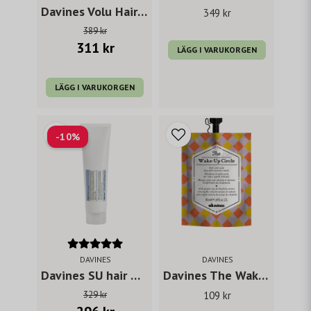
Davines Volu Hair Mist 250 ml
349 kr
389 kr
311 kr
LÄGG I VARUKORGEN
LÄGG I VARUKORGEN
-10%
DAVINES
DAVINES
Davines SU hair mask
Davines The Wake-up Circle 50 ml
329 kr
109 kr