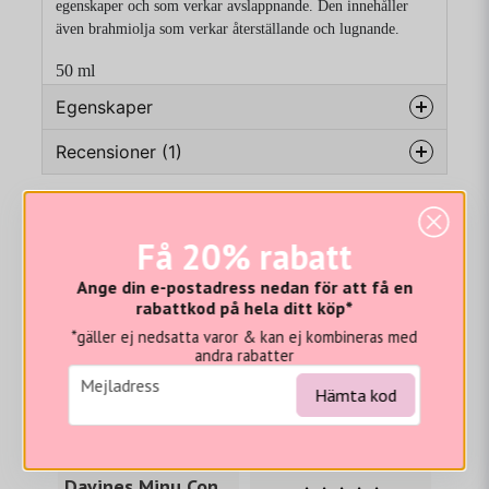
egenskaper och som verkar avslappnande. Den innehåller
även brahmiolja som verkar återställande och lugnande.
50 ml
Egenskaper
Ingredienser
AQUA / WATER / EAU, CETEARYL
Recensioner (1)
ALCOHOL, BEHENTRIMONIUM
CHLORIDE, GLYCERIN, CETYL ALCOHOL,
Vi tror du hade gillat...
Anonym
DISTEAROYLETHYL DIMONIUM
för 1 år sedan
CHLORIDE, PARFUM / FRAGRANCE,
Få 20% rabatt
CETRIMONIUM CHLORIDE,
-20%
POLYGLYCERYL-4 OLEATE, GLYCERYL
Ange din e-postadress nedan för att få en
STEARATE, PANTHENOL, LIMONENE,
rabattkod på hela ditt köp*
HELIANTHUS ANNUUS SEED OIL /
*gäller ej nedsatta varor & kan ej kombineras med
HELIANTHUS ANNUUS (SUNFLOWER)
andra rabatter
SEED OIL, ISOPROPYL ALCOHOL,
email
Mejladress
Hämta kod
CITRUS AURANTIUM DULCIS (ORANGE)
PEEL OIL, BENZYL ALCOHOL,
SIMMONDSIA CHINENSIS SEED OIL /
DAVINES
SIMMONDSIA CHINENSIS (JOJOBA) SEED
Davines Minu Conditioner 250 ml
OIL, GLYCERYL OLIVATE, DISODIUM