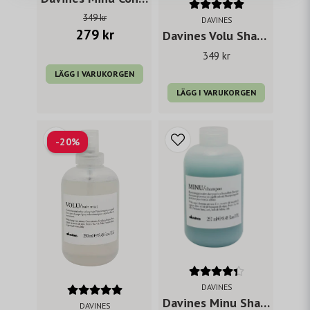
EDTA, KAOLIN, SCLEROTIUM GUM,
349 kr
DAVINES
SODIUM BENZOATE, HYDROGENATED
279 kr
Davines Volu Shampoo 250 ml
RAPESEED ALCOHOL, TOCOPHEROL,
349 kr
CITRIC ACID, LAURUS NOBILIS LEAF
OIL, BACOPA MONNIERI EXTRACT.
LÄGG I VARUKORGEN
LÄGG I VARUKORGEN
-20%
DAVINES
Davines Minu Shampoo 250 ml
DAVINES