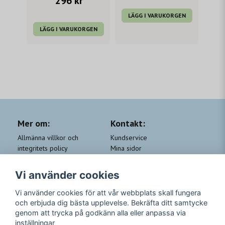
296 kr
LÄGG I VARUKORGEN
LÄGG I VARUKORGEN
Mer om:
Kontakt:
Allmänna villkor och
Kundservice
integritets policy
Mina sidor
Cookie-policy
Om Beauty by People
QA
Trygga Leveranser &
Vi använder cookies
Kundklubb Beauty for you
Returer
Trygga Betalningar
Vi använder cookies för att vår webbplats skall fungera
och erbjuda dig bästa upplevelse. Bekräfta ditt samtycke
Följ oss
genom att trycka på godkänn alla eller anpassa via
inställningar
Instagram