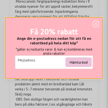
Moroccanoils färginpacknings-kollektion finns i 9
utvalda nyanser för att uppnå vacker, bekymmersfri
färg med självförtroende. Inpackningarna
deponerar rena pigment för att tillfälligt fräscha
upp, förbättra eller också ändra en hårfärg. De
djupverkande, extremt näringsrika och
Få 20% rabatt
konditionerande inpackningar tillför lyster,
samtidigt som ArganID™ teknologin hjälper till att
Ange din e-postadress nedan för att få en
reparera och försegla håret. Produktens
rabattkod på hela ditt köp*
förpackning är tillverkade av 50% återvunnet
*gäller ej nedsatta varor & kan ej kombineras med
material, vilket hjälper till att minska vårt
andra rabatter
kolavtryck genom att konsumera mindre energi.
email
Mejladress
Hämta kod
Användning:
Applicera en generös mängd i rent-, handukstorkat
hår. Dela upp håret i sektioner och fördela
produkten jämnt med en bredtandad kam. Låt
verka i 5–7 minuter beroende på önskad intensitet.
Skölj noga.
OBS: Den slutliga färgen och varaktigheten kan
bero på olika faktorer, t.ex. utgångsläge och hårets