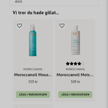
skick.
Vi tror du hade gillat...
MOROCCANOIL
MOROCCANOIL
Moroccanoil Mousse 250 ml
Moroccanoil Moisture Repair Conditioner 250 ml
359 kr
309 kr
LÄGG I VARUKORGEN
LÄGG I VARUKORGEN