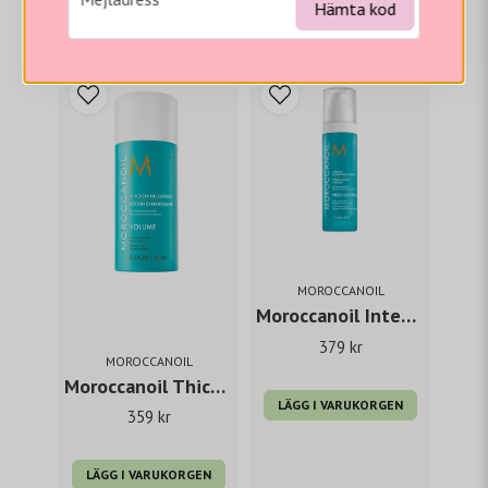
Hämta kod
Vi tror du hade gillat...
MOROCCANOIL
Moroccanoil Intense Smoothing Serum 50 ml
379 kr
MOROCCANOIL
Moroccanoil Thickening Lotion 100 ml
LÄGG I VARUKORGEN
359 kr
LÄGG I VARUKORGEN