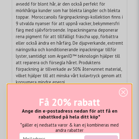
avsedd för blont hår, är den också perfekt för
mörkhåriga kunder som har blekta längder och blekta
toppar. Moroccanoils färginpacknings-kollektion finns i
9 utvalda nyanser för att uppnå vacker, bekymmersfri
färg med självförtroende. Inpackningarna deponerar
rena pigment för att tillfälligt fräscha upp, förbättra
eller också ändra en hårfärg. De djupverkande, extremt
näringsrika och konditionerande inpackningar tillför
lyster, samtidigt som ArganID™ teknologin hjälper till
att reparera och försegla håret. Produktens
förpackning är tillverkade av 50% återvunnet material,
vilket hjälper till att minska vårt kolavtryck genom att
konsumera mindre energi.
Användning: Applicera en generös mängd i rent-,
Få 20% rabatt
handukstorkat hår. Dela upp håret i sektioner och
fördela produkten jämnt med en bredtandad kam. Låt
Ange din e-postadress nedan för att få en
verka i 5–7 minuter beroende på önskad intensitet.
rabattkod på hela ditt köp*
Skölj noga. OBS: Den slutliga färgen och
*gäller ej nedsatta varor & kan ej kombineras med
varaktigheten kan bero på olika faktorer, t.ex.
andra rabatter
utgångsläge och hårets skick.
email
Mejladress