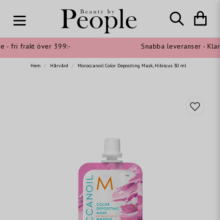
- fri frakt över 399:-
Snabba leveranser - Klarna
Hem
Hårvård
Moroccanoil Color Depositing Mask, Hibiscus 30 ml