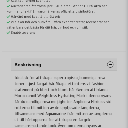
Kvalitet framför kvantitet
Auktoriserad återförsäljare – Alla produkter är 100 % äkta och
kommer direkt från varumärkenas officiella distributörer.
Hårvård med kvalité till rätt pris
Vi älskar hår och hudvård – Våra experter testar, recenserar och
väljer bara det bästa för ditt hår, din hud och din stil.
Snabb leverans
Beskrivning
Idealisk för att skapa supertropiska, blommiga rosa
toner i ljust färgat hår. Skapa ett intensivt fashion
statement på blekt och blont hår. Genom att blanda
Moroccanoil Weightless Hydrating Mask i denna nyans
får du oändliga rosa möjligheter. Applicera Hibiscus vid
rötterna till mitten av de uppljusade längderna,
tillsammans med Aquamarine från mitten av längderna
ut till hårtopparna för att skapa en färgrik
sammansmältande look. Även om denna nyans är