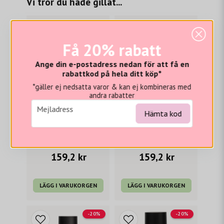
Vi tror du hade gillat...
-20%
-20%
Få 20% rabatt
Ange din e-postadress nedan för att få en
rabattkod på hela ditt köp*
*gäller ej nedsatta varor & kan ej kombineras med
andra rabatter
email
Mejladress
Hämta kod
BJÖRK
BJÖRK
Björk VÄXA Baby Hair & Body Oil 125ml
Björk VÄXA Kids Shampoo & Body Wash 300ml
199 kr
199 kr
159,2 kr
159,2 kr
LÄGG I VARUKORGEN
LÄGG I VARUKORGEN
-20%
-20%