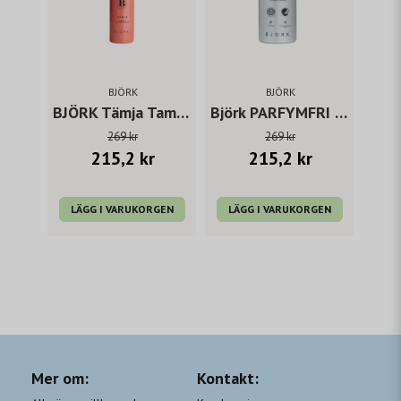
BJÖRK
BJÖRK
BJÖRK Tämja Taming Oil 50 ml
Björk PARFYMFRI Conditioner 250ml
269 kr
269 kr
215,2 kr
215,2 kr
LÄGG I VARUKORGEN
LÄGG I VARUKORGEN
Mer om:
Kontakt: