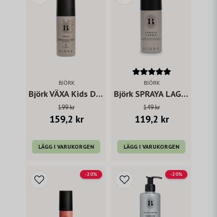
BJÖRK
BJÖRK
Björk VÄXA Kids Detangling Spray Conditioner 150ml
Björk SPRAYA LAGOM 75 ml
199 kr
149 kr
159,2 kr
119,2 kr
LÄGG I VARUKORGEN
LÄGG I VARUKORGEN
-20%
-20%