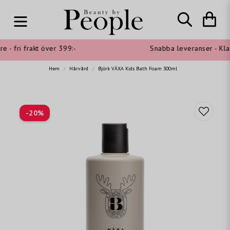
- fri frakt över 399:-
Snabba leveranser - Klarn
Hem
Hårvård
Björk VÄXA Kids Bath Foam 300ml
-
20
%