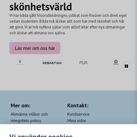
skönhetsvärld
Vi har båda gått frisörutbildningen, jobbat som frisörer och drivit eget
sedan studenten. Båda två älskar allt som har med skönhet och hår
att göra. Vi är två nyfikna själar som alltid letar efter nya utmaningar
och älskar att utmana oss själva.
Läs mer om oss här
Mer om:
Kontakt:
Allmänna villkor och
Kundservice
integritets policy
Mina sidor
Cookie-policy
Om Beauty by People
QA
Trygga Leveranser &
Vi använder cookies