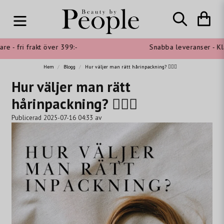
 - fri frakt över 399:-
Snabba leveranser - Klar
Hem
Blogg
Hur väljer man rätt hårinpackning? 💆‍♀️✨
Hur väljer man rätt
hårinpackning? 💆‍♀️✨
Publicerad 2025-07-16 04:33 av