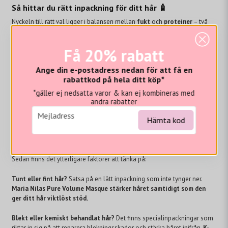
Så hittar du rätt inpackning för ditt hår 🧴
Nyckeln till rätt val ligger i balansen mellan
fukt
och
proteiner
– två
byggstenar som håret behöver i olika mängder beroende på din hårtyp
och vilka produkter du redan använder.
Få 20% rabatt
💡
En enkel riktlinje:
Ange din e-postadress nedan för att få en
rabattkod på hela ditt köp*
Använder du ett schampo och balsam som fokuserar på fukt?
Då kan
du komplettera med en inpackning som stärker håret med
*gäller ej nedsatta varor & kan ej kombineras med
proteiner.
Maria Nila Structure Repair Masque är en stor favorit!
andra rabatter
email
Mejladress
Hämta kod
Använder du stärkande produkter med proteiner?
Då är det bättre att
välja en återfuktande inpackning. Ge ditt hår den lyxigaste fukten med
Olaplex No 8Bond Intense Moisture mask
Sedan finns det ytterligare faktorer att tänka på:
Tunt eller fint hår?
Satsa på en lätt inpackning som inte tynger ner.
Maria Nilas Pure Volume Masque stärker håret samtidigt som den
ger ditt hår viktlöst stöd.
Blekt eller kemiskt behandlat hår?
Det finns specialinpackningar som
riktar in sig på att reparera blekningsskador och stärka håret inifrån
. K-