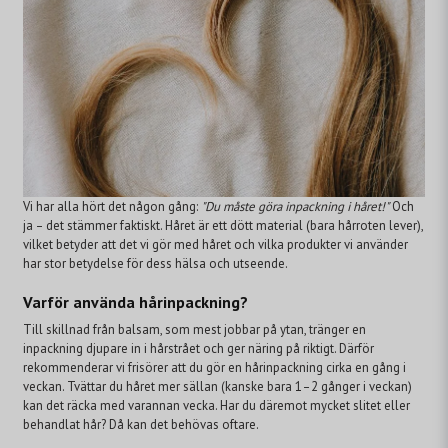
Vi har alla hört det någon gång:
"Du måste göra inpackning i håret!"
Och
ja – det stämmer faktiskt. Håret är ett dött material (bara hårroten lever),
vilket betyder att det vi gör med håret och vilka produkter vi använder
har stor betydelse för dess hälsa och utseende.
Varför använda hårinpackning?
Till skillnad från balsam, som mest jobbar på ytan, tränger en
inpackning djupare in i hårstrået och ger näring på riktigt. Därför
rekommenderar vi frisörer att du gör en hårinpackning cirka en gång i
veckan. Tvättar du håret mer sällan (kanske bara 1–2 gånger i veckan)
kan det räcka med varannan vecka. Har du däremot mycket slitet eller
behandlat hår? Då kan det behövas oftare.